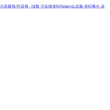
 가공품
척/진공척 · 대형 구조체
셋터(Setter)
소성용 셋터
특수 금