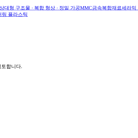
상
대형 구조물 · 복합 형상 · 정밀 가공
MMC
금속복합재료
세라믹
니어링 플라스틱
검토합니다.