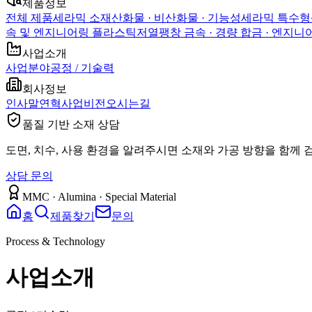
제품정보
전체 제품
세라믹 소재
산화물 · 비산화물 · 기능성
세라믹 특수형
속 및 엔지니어링 플라스틱
저열팽창 금속 · 경량 합금 · 엔지
사업소개
사업분야
공정 / 기술력
회사정보
인사말
연혁
사업비전
오시는길
품질 기반 소재 상담
도면, 치수, 사용 환경을 알려주시면 소재와 가공 방향을 함께 
상담 문의
MMC · Alumina · Special Material
홈
제품찾기
문의
Process & Technology
사업소개