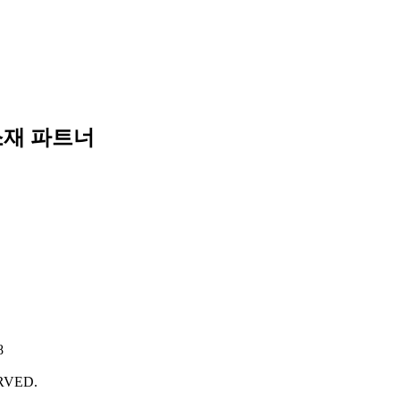
소재 파트너
8
RVED.