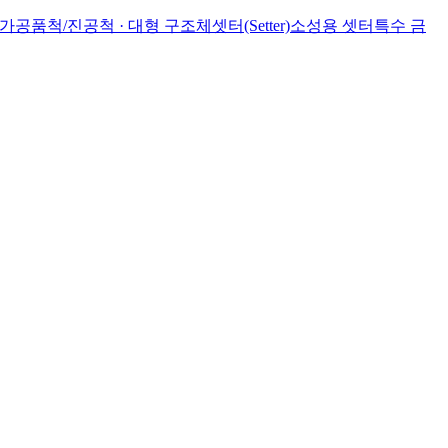
 가공품
척/진공척 · 대형 구조체
셋터(Setter)
소성용 셋터
특수 금