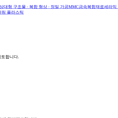
상
대형 구조물 · 복합 형상 · 정밀 가공
MMC
금속복합재료
세라믹
니어링 플라스틱
검토합니다.