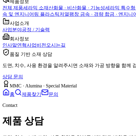
제품정보
전체 제품
세라믹 소재
산화물 · 비산화물 · 기능성
세라믹 특수형
속 및 엔지니어링 플라스틱
저열팽창 금속 · 경량 합금 · 엔지
사업소개
사업분야
공정 / 기술력
회사정보
인사말
연혁
사업비전
오시는길
품질 기반 소재 상담
도면, 치수, 사용 환경을 알려주시면 소재와 가공 방향을 함께 
상담 문의
MMC · Alumina · Special Material
홈
제품찾기
문의
Contact
제품 상담