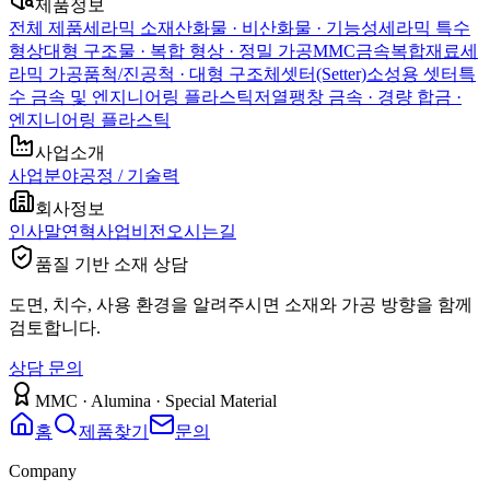
제품정보
전체 제품
세라믹 소재
산화물 · 비산화물 · 기능성
세라믹 특수
형상
대형 구조물 · 복합 형상 · 정밀 가공
MMC
금속복합재료
세
라믹 가공품
척/진공척 · 대형 구조체
셋터(Setter)
소성용 셋터
특
수 금속 및 엔지니어링 플라스틱
저열팽창 금속 · 경량 합금 ·
엔지니어링 플라스틱
사업소개
사업분야
공정 / 기술력
회사정보
인사말
연혁
사업비전
오시는길
품질 기반 소재 상담
도면, 치수, 사용 환경을 알려주시면 소재와 가공 방향을 함께
검토합니다.
상담 문의
MMC · Alumina · Special Material
홈
제품찾기
문의
Company